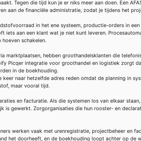
aakt. Tegen die tijd kun je er niks meer aan doen. Een
AFAS
an de financiële administratie, zodat je tijdens het project
ndstofvoorraad in het ene systeem, productie-orders in een
oft iets aan een klant wat je niet kunt leveren. Procesautom
e hoeven schakelen.
 marktplaatsen, hebben groothandelsklanten die telefonisc
ify Picqer integratie voor groothandel en logistiek
zorgt da
rden in de boekhouding.
ee keer naar hetzelfde adres reden omdat de planning in s
tof, maar vooral tijd.
laraties en facturatie. Als die systemen los van elkaar staan,
jk is gewerkt. Zorgorganisaties die hun rooster- en decla
ners werken vaak met urenregistratie, projectbeheer en fac
and het doorheeft, en de boekhouding loopt achter op de we