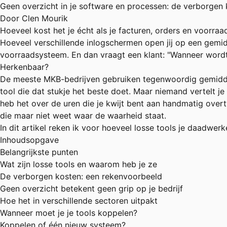
Geen overzicht in je software en processen: de verborgen 
Door Clen Mourik
Hoeveel kost het je écht als je facturen, orders en voorra
Hoeveel verschillende inlogschermen open jij op een gemid
voorraadsysteem. En dan vraagt een klant: "Wanneer wordt m
Herkenbaar?
De meeste MKB-bedrijven gebruiken tegenwoordig gemiddeld 
tool die dat stukje het beste doet. Maar niemand vertelt je
heb het over de uren die je kwijt bent aan handmatig overt
die maar niet weet waar de waarheid staat.
In dit artikel reken ik voor hoeveel losse tools je daadwerk
Inhoudsopgave
Belangrijkste punten
Wat zijn losse tools en waarom heb je ze
De verborgen kosten: een rekenvoorbeeld
Geen overzicht betekent geen grip op je bedrijf
Hoe het in verschillende sectoren uitpakt
Wanneer moet je je tools koppelen?
Koppelen of één nieuw systeem?