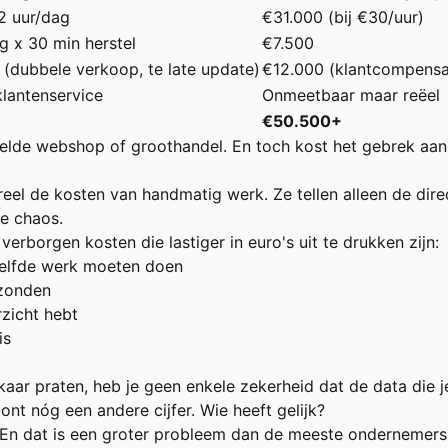
2 uur/dag
€31.000 (bij €30/uur)
g x 30 min herstel
€7.500
(dubbele verkoop, te late update)
€12.000 (klantcompensat
klantenservice
Onmeetbaar maar reëel
€50.500+
iddelde webshop of groothandel. En toch kost het gebrek a
eel de kosten van handmatig werk. Ze tellen alleen de direct
le chaos.
verborgen kosten die lastiger in euro's uit te drukken zijn:
zelfde werk moeten doen
rzonden
rzicht hebt
is
elkaar praten, heb je geen enkele zekerheid dat de data die
nt nóg een andere cijfer. Wie heeft gelijk?
. En dat is een groter probleem dan de meeste ondernemer