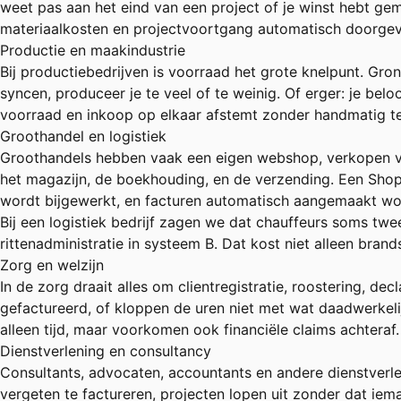
weet pas aan het eind van een project of je winst hebt gem
materiaalkosten en projectvoortgang automatisch doorgeven a
Productie en maakindustrie
Bij productiebedrijven is voorraad het grote knelpunt. Gro
syncen, produceer je te veel of te weinig. Of erger: je belo
voorraad en inkoop op elkaar afstemt zonder handmatig t
Groothandel en logistiek
Groothandels hebben vaak een eigen webshop, verkopen via
het magazijn, de boekhouding, en de verzending. Een
Shop
wordt bijgewerkt, en facturen automatisch aangemaakt wo
Bij een logistiek bedrijf zagen we dat chauffeurs soms tw
rittenadministratie in systeem B. Dat kost niet alleen brands
Zorg en welzijn
In de zorg draait alles om clientregistratie, roostering, dec
gefactureerd, of kloppen de uren niet met wat daadwerkeli
alleen tijd, maar voorkomen ook financiële claims achteraf.
Dienstverlening en consultancy
Consultants, advocaten, accountants en andere dienstverle
vergeten te factureren, projecten lopen uit zonder dat iem