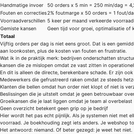
Handmatige invoer
50 orders x 5 min = 250 min/dag = 4,
Fouten en correcties
2% foutmarge x 50 orders = 1 fout/da
Voorraadverschillen
5 keer per maand verkeerde voorraad 
Gemiste kansen
Geen tijd voor groei, optimalisatie of 
Totaal
Vijftig orders per dag is niet eens groot. Dat is een gem
aan loonkosten, plus de kosten van fouten en frustratie.
Wat ik in de praktijk merk: bedrijven onderschatten structur
kansen die ze mislopen omdat ze vast zitten in operatione
En dit is alleen de directe, berekenbare schade. Er zijn ook 
Medewerkers die gefrustreerd raken omdat ze steeds het
Klanten die bellen omdat hun order niet klopt of niet is ve
Beslissingen die je uitstelt omdat je geen betrouwbaar ove
Groeikansen die je laat liggen omdat je team al overbelast 
Geen overzicht betekent geen grip op je bedrijf
Hier wordt het pas echt pijnlijk. Als je systemen niet met 
voorraad. Je boekhouding zegt iets anders. Je webshop too
Het antwoord: niemand. Of beter gezegd: je weet het niet