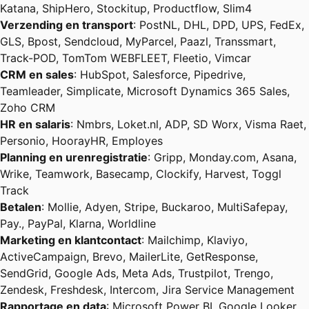
Katana, ShipHero, Stockitup, Productflow, Slim4
Verzending en transport
: PostNL, DHL, DPD, UPS, FedEx,
GLS, Bpost, Sendcloud, MyParcel, Paazl, Transsmart,
Track-POD, TomTom WEBFLEET, Fleetio, Vimcar
CRM en sales
: HubSpot, Salesforce, Pipedrive,
Teamleader, Simplicate, Microsoft Dynamics 365 Sales,
Zoho CRM
HR en salaris
: Nmbrs, Loket.nl, ADP, SD Worx, Visma Raet,
Personio, HoorayHR, Employes
Planning en urenregistratie
: Gripp, Monday.com, Asana,
Wrike, Teamwork, Basecamp, Clockify, Harvest, Toggl
Track
Betalen
: Mollie, Adyen, Stripe, Buckaroo, MultiSafepay,
Pay., PayPal, Klarna, Worldline
Marketing en klantcontact
: Mailchimp, Klaviyo,
ActiveCampaign, Brevo, MailerLite, GetResponse,
SendGrid, Google Ads, Meta Ads, Trustpilot, Trengo,
Zendesk, Freshdesk, Intercom, Jira Service Management
Rapportage en data
: Microsoft Power BI, Google Looker