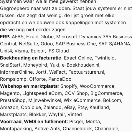
Systemen waar we al mee gewerkt hebben
Gegroepeerd naar wat ze doen. Staat jouw systeem er niet
tussen, dan zegt dat weinig: de lijst groeit met elke
opdracht en we bouwen ook koppelingen met systemen
die we nog niet eerder zagen.
ERP
: AFAS, Exact Globe, Microsoft Dynamics 365 Business
Central, NetSuite, Odoo, SAP Business One, SAP S/4HANA,
Unit4, Visma, Epicor, IFS Cloud
Boekhouding en facturatie
: Exact Online, Twinfield,
SnelStart, Moneybird, Yuki, e-Boekhouden.nl,
InformerOnline, Jortt, WeFact, Factuursturen.nl,
Rompslomp, Offorte, PandaDoc
Webshop en marktplaats
: Shopify, WooCommerce,
Magento, Lightspeed eCom, CCV Shop, BigCommerce,
PrestaShop, Mijnwebwinkel, Wix eCommerce, Bol.com,
Amazon, Coolblue, Zalando, eBay, Etsy, Kaufland,
Marktplaats, Blokker, Wayfair, Vinted
Voorraad, WMS en fulfilment
: Picqer, Monta,
Montapacking, Active Ants, Channeldock, Channable,