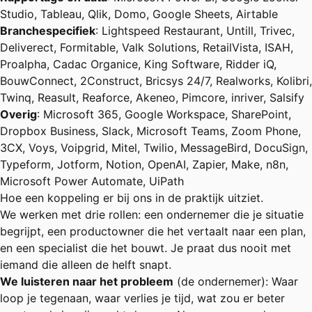
Studio, Tableau, Qlik, Domo, Google Sheets, Airtable
Branchespecifiek
: Lightspeed Restaurant, Untill, Trivec,
Deliverect, Formitable, Valk Solutions, RetailVista, ISAH,
Proalpha, Cadac Organice, King Software, Ridder iQ,
BouwConnect, 2Construct, Bricsys 24/7, Realworks, Kolibri,
Twinq, Reasult, Reaforce, Akeneo, Pimcore, inriver, Salsify
Overig
: Microsoft 365, Google Workspace, SharePoint,
Dropbox Business, Slack, Microsoft Teams, Zoom Phone,
3CX, Voys, Voipgrid, Mitel, Twilio, MessageBird, DocuSign,
Typeform, Jotform, Notion, OpenAI, Zapier, Make, n8n,
Microsoft Power Automate, UiPath
Hoe een koppeling er bij ons in de praktijk uitziet.
We werken met drie rollen: een ondernemer die je situatie
begrijpt, een productowner die het vertaalt naar een plan,
en een specialist die het bouwt. Je praat dus nooit met
iemand die alleen de helft snapt.
We luisteren naar het probleem
(de ondernemer): Waar
loop je tegenaan, waar verlies je tijd, wat zou er beter