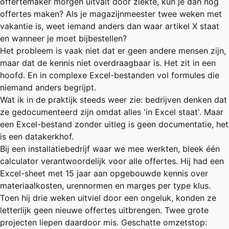
offertemaker morgen uitvalt door ziekte, kun je dan nog
offertes maken? Als je magazijnmeester twee weken met
vakantie is, weet iemand anders dan waar artikel X staat
en wanneer je moet bijbestellen?
Het probleem is vaak niet dat er geen andere mensen zijn,
maar dat de kennis niet overdraagbaar is. Het zit in een
hoofd. En in complexe Excel-bestanden vol formules die
niemand anders begrijpt.
Wat ik in de praktijk steeds weer zie: bedrijven denken dat
ze gedocumenteerd zijn omdat alles 'in Excel staat'. Maar
een Excel-bestand zonder uitleg is geen documentatie, het
is een datakerkhof.
Bij een
installatiebedrijf
waar we mee werkten, bleek één
calculator verantwoordelijk voor alle offertes. Hij had een
Excel-sheet met 15 jaar aan opgebouwde kennis over
materiaalkosten, urennormen en marges per type klus.
Toen hij drie weken uitviel door een ongeluk, konden ze
letterlijk geen nieuwe offertes uitbrengen. Twee grote
projecten liepen daardoor mis. Geschatte omzetstop: