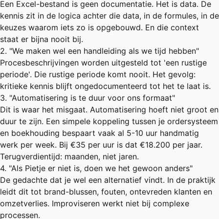
Een Excel-bestand is geen documentatie. Het is data. De
kennis zit in de logica achter die data, in de formules, in de
keuzes waarom iets zo is opgebouwd. En die context
staat er bijna nooit bij.
2. "We maken wel een handleiding als we tijd hebben"
Procesbeschrijvingen worden uitgesteld tot 'een rustige
periode'. Die rustige periode komt nooit. Het gevolg:
kritieke kennis blijft ongedocumenteerd tot het te laat is.
3. "Automatisering is te duur voor ons formaat"
Dit is waar het misgaat. Automatisering hoeft niet groot en
duur te zijn. Een simpele koppeling tussen je
ordersysteem
en boekhouding
bespaart vaak al 5-10 uur handmatig
werk per week. Bij €35 per uur is dat €18.200 per jaar.
Terugverdientijd: maanden, niet jaren.
4. "Als Pietje er niet is, doen we het gewoon anders"
De gedachte dat je wel een alternatief vindt. In de praktijk
leidt dit tot brand-blussen, fouten, ontevreden klanten en
omzetverlies. Improviseren werkt niet bij complexe
processen.