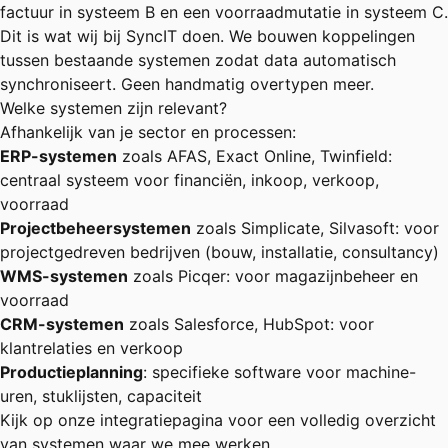
factuur in systeem B en een voorraadmutatie in systeem C.
Dit is wat wij bij
SyncIT
doen. We bouwen koppelingen
tussen bestaande systemen zodat data automatisch
synchroniseert. Geen handmatig overtypen meer.
Welke systemen zijn relevant?
Afhankelijk van je sector en processen:
ERP-systemen
zoals
AFAS
,
Exact Online
, Twinfield:
centraal systeem voor financiën, inkoop, verkoop,
voorraad
Projectbeheersystemen
zoals Simplicate, Silvasoft: voor
projectgedreven bedrijven (bouw, installatie, consultancy)
WMS-systemen
zoals
Picqer
: voor magazijnbeheer en
voorraad
CRM-systemen
zoals Salesforce,
HubSpot
: voor
klantrelaties en verkoop
Productieplanning
: specifieke software voor machine-
uren, stuklijsten, capaciteit
Kijk op onze
integratiepagina
voor een volledig overzicht
van systemen waar we mee werken.