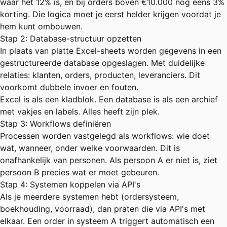
waar het 12% is, en bij orders boven €10.000 nog eens 3%
korting. Die logica moet je eerst helder krijgen voordat je
hem kunt ombouwen.
Stap 2: Database-structuur opzetten
In plaats van platte Excel-sheets worden gegevens in een
gestructureerde database opgeslagen. Met duidelijke
relaties: klanten, orders, producten, leveranciers. Dit
voorkomt dubbele invoer en fouten.
Excel is als een kladblok. Een database is als een archief
met vakjes en labels. Alles heeft zijn plek.
Stap 3: Workflows definiëren
Processen worden vastgelegd als workflows: wie doet
wat, wanneer, onder welke voorwaarden. Dit is
onafhankelijk van personen. Als persoon A er niet is, ziet
persoon B precies wat er moet gebeuren.
Stap 4: Systemen koppelen via API's
Als je meerdere systemen hebt (ordersysteem,
boekhouding, voorraad), dan praten die via API's met
elkaar. Een order in systeem A triggert automatisch een