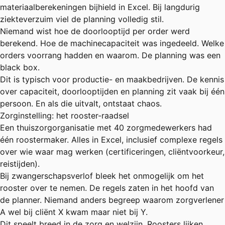
materiaalberekeningen bijhield in Excel. Bij langdurig
ziekteverzuim viel de planning volledig stil.
Niemand wist hoe de doorlooptijd per order werd
berekend. Hoe de machinecapaciteit was ingedeeld. Welke
orders voorrang hadden en waarom. De planning was een
black box.
Dit is typisch voor productie- en maakbedrijven. De kennis
over capaciteit, doorlooptijden en planning zit vaak bij één
persoon. En als die uitvalt, ontstaat chaos.
Zorginstelling: het rooster-raadsel
Een thuiszorgorganisatie met 40 zorgmedewerkers had
één roostermaker. Alles in Excel, inclusief complexe regels
over wie waar mag werken (certificeringen, cliëntvoorkeur,
reistijden).
Bij zwangerschapsverlof bleek het onmogelijk om het
rooster over te nemen. De regels zaten in het hoofd van
de planner. Niemand anders begreep waarom zorgverlener
A wel bij cliënt X kwam maar niet bij Y.
Dit speelt breed in de
zorg en welzijn
. Roosters lijken