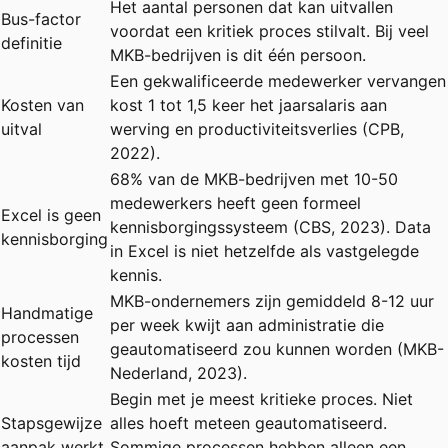
Het aantal personen dat kan uitvallen
Bus-factor
voordat een kritiek proces stilvalt. Bij veel
definitie
MKB-bedrijven is dit één persoon.
Een gekwalificeerde medewerker vervangen
Kosten van
kost 1 tot 1,5 keer het jaarsalaris aan
uitval
werving en productiviteitsverlies (CPB,
2022).
68% van de MKB-bedrijven met 10-50
medewerkers heeft geen formeel
Excel is geen
kennisborgingssysteem (CBS, 2023). Data
kennisborging
in Excel is niet hetzelfde als vastgelegde
kennis.
MKB-ondernemers zijn gemiddeld 8-12 uur
Handmatige
per week kwijt aan administratie die
processen
geautomatiseerd zou kunnen worden (MKB-
kosten tijd
Nederland, 2023).
Begin met je meest kritieke proces. Niet
Stapsgewijze
alles hoeft meteen geautomatiseerd.
aanpak werkt
Sommige processen hebben alleen een