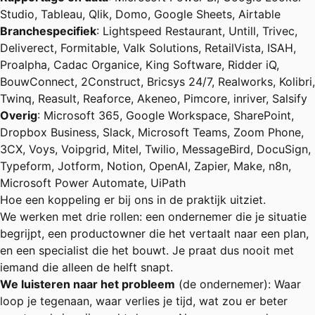
Studio, Tableau, Qlik, Domo, Google Sheets, Airtable
Branchespecifiek
: Lightspeed Restaurant, Untill, Trivec,
Deliverect, Formitable, Valk Solutions, RetailVista, ISAH,
Proalpha, Cadac Organice, King Software, Ridder iQ,
BouwConnect, 2Construct, Bricsys 24/7, Realworks, Kolibri,
Twinq, Reasult, Reaforce, Akeneo, Pimcore, inriver, Salsify
Overig
: Microsoft 365, Google Workspace, SharePoint,
Dropbox Business, Slack, Microsoft Teams, Zoom Phone,
3CX, Voys, Voipgrid, Mitel, Twilio, MessageBird, DocuSign,
Typeform, Jotform, Notion, OpenAI, Zapier, Make, n8n,
Microsoft Power Automate, UiPath
Hoe een koppeling er bij ons in de praktijk uitziet.
We werken met drie rollen: een ondernemer die je situatie
begrijpt, een productowner die het vertaalt naar een plan,
en een specialist die het bouwt. Je praat dus nooit met
iemand die alleen de helft snapt.
We luisteren naar het probleem
(de ondernemer): Waar
loop je tegenaan, waar verlies je tijd, wat zou er beter