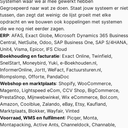
Systemen waar we al mee gewerkt hebben
Gegroepeerd naar wat ze doen. Staat jouw systeem er niet
tussen, dan zegt dat weinig: de lijst groeit met elke
opdracht en we bouwen ook koppelingen met systemen
die we nog niet eerder zagen.
ERP
: AFAS, Exact Globe, Microsoft Dynamics 365 Business
Central, NetSuite, Odoo, SAP Business One, SAP S/4HANA,
Unit4, Visma, Epicor, IFS Cloud
Boekhouding en facturatie
: Exact Online, Twinfield,
SnelStart, Moneybird, Yuki, e-Boekhouden.nl,
InformerOnline, Jortt, WeFact, Factuursturen.nl,
Rompslomp, Offorte, PandaDoc
Webshop en marktplaats
: Shopify, WooCommerce,
Magento, Lightspeed eCom, CCV Shop, BigCommerce,
PrestaShop, Mijnwebwinkel, Wix eCommerce, Bol.com,
Amazon, Coolblue, Zalando, eBay, Etsy, Kaufland,
Marktplaats, Blokker, Wayfair, Vinted
Voorraad, WMS en fulfilment
: Picqer, Monta,
Montapacking, Active Ants, Channeldock, Channable,