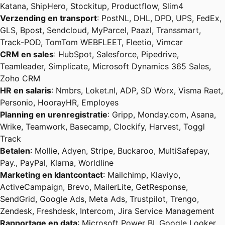
Katana, ShipHero, Stockitup, Productflow, Slim4
Verzending en transport
: PostNL, DHL, DPD, UPS, FedEx,
GLS, Bpost, Sendcloud, MyParcel, Paazl, Transsmart,
Track-POD, TomTom WEBFLEET, Fleetio, Vimcar
CRM en sales
: HubSpot, Salesforce, Pipedrive,
Teamleader, Simplicate, Microsoft Dynamics 365 Sales,
Zoho CRM
HR en salaris
: Nmbrs, Loket.nl, ADP, SD Worx, Visma Raet,
Personio, HoorayHR, Employes
Planning en urenregistratie
: Gripp, Monday.com, Asana,
Wrike, Teamwork, Basecamp, Clockify, Harvest, Toggl
Track
Betalen
: Mollie, Adyen, Stripe, Buckaroo, MultiSafepay,
Pay., PayPal, Klarna, Worldline
Marketing en klantcontact
: Mailchimp, Klaviyo,
ActiveCampaign, Brevo, MailerLite, GetResponse,
SendGrid, Google Ads, Meta Ads, Trustpilot, Trengo,
Zendesk, Freshdesk, Intercom, Jira Service Management
Rapportage en data
: Microsoft Power BI, Google Looker