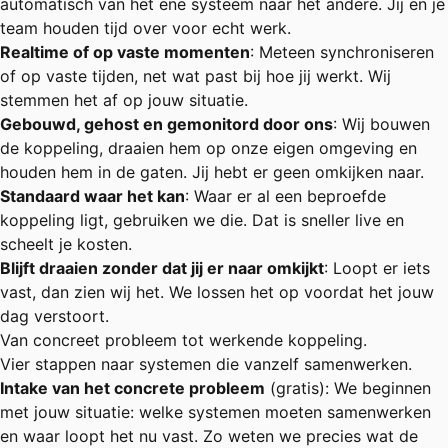
automatisch van het ene systeem naar het andere. Jij en je
team houden tijd over voor echt werk.
Realtime of op vaste momenten
: Meteen synchroniseren
of op vaste tijden, net wat past bij hoe jij werkt. Wij
stemmen het af op jouw situatie.
Gebouwd, gehost en gemonitord door ons
: Wij bouwen
de koppeling, draaien hem op onze eigen omgeving en
houden hem in de gaten. Jij hebt er geen omkijken naar.
Standaard waar het kan
: Waar er al een beproefde
koppeling ligt, gebruiken we die. Dat is sneller live en
scheelt je kosten.
Blijft draaien zonder dat jij er naar omkijkt
: Loopt er iets
vast, dan zien wij het. We lossen het op voordat het jouw
dag verstoort.
Van concreet probleem tot werkende koppeling.
Vier stappen naar systemen die vanzelf samenwerken.
Intake van het concrete probleem
(gratis): We beginnen
met jouw situatie: welke systemen moeten samenwerken
en waar loopt het nu vast. Zo weten we precies wat de