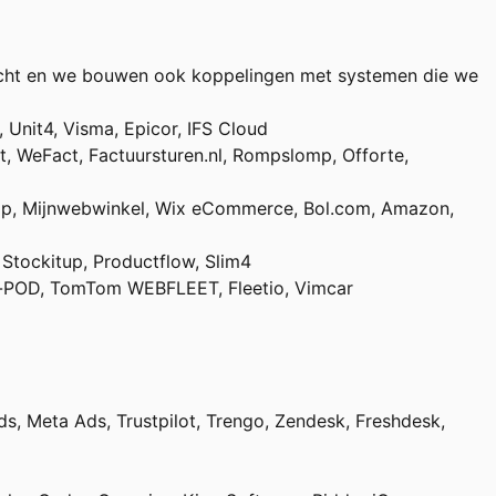
dracht en we bouwen ook koppelingen met systemen die we
Unit4, Visma, Epicor, IFS Cloud
tt, WeFact, Factuursturen.nl, Rompslomp, Offorte,
p, Mijnwebwinkel, Wix eCommerce, Bol.com, Amazon,
 Stockitup, Productflow, Slim4
ck-POD, TomTom WEBFLEET, Fleetio, Vimcar
s, Meta Ads, Trustpilot, Trengo, Zendesk, Freshdesk,