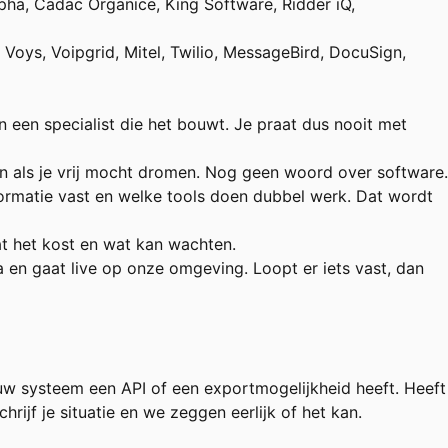
oalpha, Cadac Organice, King Software, Ridder iQ,
oys, Voipgrid, Mitel, Twilio, MessageBird, DocuSign,
n een specialist die het bouwt. Je praat dus nooit met
en als je vrij mocht dromen. Nog geen woord over software.
ormatie vast en welke tools doen dubbel werk. Dat wordt
at het kost en wat kan wachten.
 en gaat live op onze omgeving. Loopt er iets vast, dan
uw systeem een API of een exportmogelijkheid heeft. Heeft
ijf je situatie en we zeggen eerlijk of het kan.