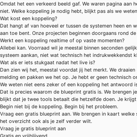
Omdat het een verkeerd beeld gaf. We waren pagina aan he
niet. Welke koppeling je nodig hebt, blijkt pas als we we
Wat kost een koppeling?
Dat hangt af van hoeveel er tussen de systemen heen en wee
aan toe bent. Onze projecten beginnen doorgaans rond de t
Werkt een koppeling realtime of op vaste momenten?
Allebei kan. Voorraad wil je meestal binnen seconden geli
systeem aankan, niet wat technisch het indrukwekkendst kl
Wat als er iets stukgaat nadat het live is?
Dan zien wij het, meestal voordat jij het merkt. We draaie
melding en pakken we het op. Je hebt er geen technisch o
We weten niet eens zeker of een koppeling het antwoord is
Dat is precies waarom de blueprint gratis is. We brengen j
blijkt dat je twee tools betaalt die hetzelfde doen. Je krijg
Begin niet bij de koppeling. Begin bij het probleem.
Vraag een gratis blueprint aan. We brengen in kaart welke 
het overzicht ook als je zelf verder wilt.
Vraag je gratis blueprint aan
Gratis en vrijblijvend