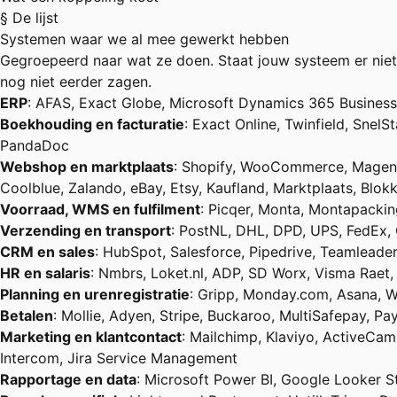
§ De lijst
Systemen waar we al mee gewerkt hebben
Gegroepeerd naar wat ze doen. Staat jouw systeem er niet
nog niet eerder zagen.
ERP
: AFAS, Exact Globe, Microsoft Dynamics 365 Business
Boekhouding en facturatie
: Exact Online, Twinfield, Snel
PandaDoc
Webshop en marktplaats
: Shopify, WooCommerce, Magen
Coolblue, Zalando, eBay, Etsy, Kaufland, Marktplaats, Blokk
Voorraad, WMS en fulfilment
: Picqer, Monta, Montapackin
Verzending en transport
: PostNL, DHL, DPD, UPS, FedEx,
CRM en sales
: HubSpot, Salesforce, Pipedrive, Teamleade
HR en salaris
: Nmbrs, Loket.nl, ADP, SD Worx, Visma Raet
Planning en urenregistratie
: Gripp, Monday.com, Asana, W
Betalen
: Mollie, Adyen, Stripe, Buckaroo, MultiSafepay, Pay
Marketing en klantcontact
: Mailchimp, Klaviyo, ActiveCam
Intercom, Jira Service Management
Rapportage en data
: Microsoft Power BI, Google Looker St