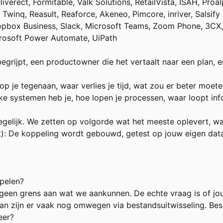
eliverect, Formitable, Valk Solutions, RetailVista, ISAH, Pr
Twinq, Reasult, Reaforce, Akeneo, Pimcore, inriver, Salsify
pbox Business, Slack, Microsoft Teams, Zoom Phone, 3CX, V
crosoft Power Automate, UiPath
egrijpt, een productowner die het vertaalt naar een plan, e
p je tegenaan, waar verlies je tijd, wat zou er beter moet
e systemen heb je, hoe lopen je processen, waar loopt inf
tegelijk. We zetten op volgorde wat het meeste oplevert, w
t): De koppeling wordt gebouwd, getest op jouw eigen data
ppelen?
 geen grens aan wat we aankunnen. De echte vraag is of jo
n zijn er vaak nog omwegen via bestandsuitwisseling. Beschr
eer?