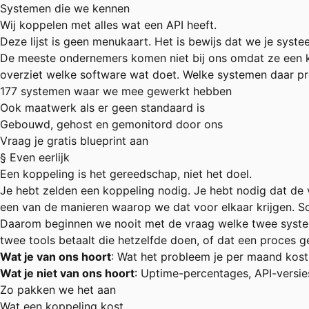
Systemen die we kennen
Wij koppelen met alles wat een API heeft.
Deze lijst is geen menukaart. Het is bewijs dat we je syste
De meeste ondernemers komen niet bij ons omdat ze een k
overziet welke software wat doet. Welke systemen daar pre
177 systemen waar we mee gewerkt hebben
Ook maatwerk als er geen standaard is
Gebouwd, gehost en gemonitord door ons
Vraag je gratis blueprint aan
§ Even eerlijk
Een koppeling is het gereedschap, niet het doel.
Je hebt zelden een koppeling nodig. Je hebt nodig dat de v
een van de manieren waarop we dat voor elkaar krijgen. So
Daarom beginnen we nooit met de vraag welke twee systeme
twee tools betaalt die hetzelfde doen, of dat een proces
Wat je van ons hoort
: Wat het probleem je per maand kost,
Wat je niet van ons hoort
: Uptime-percentages, API-versies
Zo pakken we het aan
Wat een koppeling kost