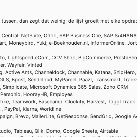
 tussen, dan zegt dat weinig: de lijst groeit met elke op
 Central, NetSuite, Odoo, SAP Business One, SAP S/4HANA, 
Start, Moneybird, Yuki, e-Boekhouden.nl, InformerOnline, Jor
to, Lightspeed eCom, CCV Shop, BigCommerce, PrestaSho
er, Wayfair, Vinted
g, Active Ants, Channeldock, Channable, Katana, ShipHero,
 GLS, Bpost, Sendcloud, MyParcel, Paazl, Transsmart, Tra
r, Simplicate, Microsoft Dynamics 365 Sales, Zoho CRM
, Personio, HoorayHR, Employes
rike, Teamwork, Basecamp, Clockify, Harvest, Toggl Track
., PayPal, Klarna, Worldline
paign, Brevo, MailerLite, GetResponse, SendGrid, Google Ad
udio, Tableau, Qlik, Domo, Google Sheets, Airtable