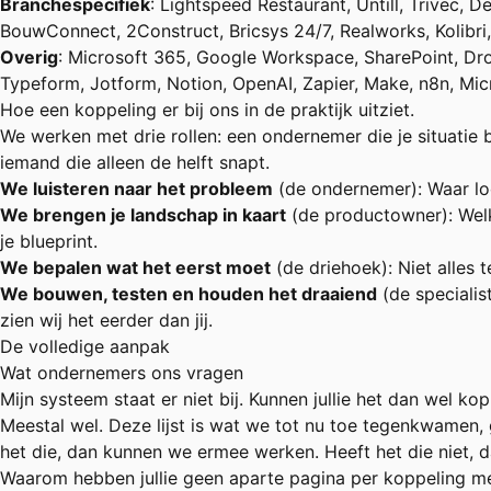
Branchespecifiek
: Lightspeed Restaurant, Untill, Trivec, D
BouwConnect, 2Construct, Bricsys 24/7, Realworks, Kolibri, 
Overig
: Microsoft 365, Google Workspace, SharePoint, Dro
Typeform, Jotform, Notion, OpenAI, Zapier, Make, n8n, Mi
Hoe een koppeling er bij ons in de praktijk uitziet.
We werken met drie rollen: een ondernemer die je situatie b
iemand die alleen de helft snapt.
We luisteren naar het probleem
(de ondernemer): Waar loo
We brengen je landschap in kaart
(de productowner): Welk
je blueprint.
We bepalen wat het eerst moet
(de driehoek): Niet alles 
We bouwen, testen en houden het draaiend
(de specialis
zien wij het eerder dan jij.
De volledige aanpak
Wat ondernemers ons vragen
Mijn systeem staat er niet bij. Kunnen jullie het dan wel ko
Meestal wel. Deze lijst is wat we tot nu toe tegenkwamen,
het die, dan kunnen we ermee werken. Heeft het die niet, da
Waarom hebben jullie geen aparte pagina per koppeling m