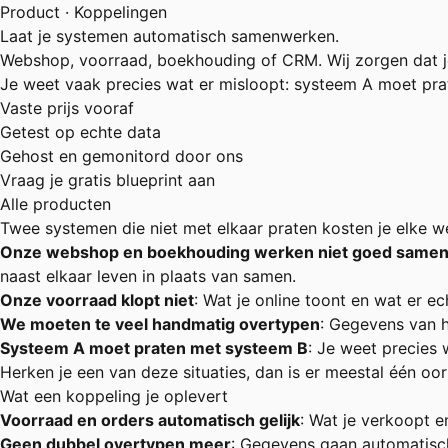
Product · Koppelingen
Laat je systemen automatisch samenwerken.
Webshop, voorraad, boekhouding of CRM. Wij zorgen dat je
Je weet vaak precies wat er misloopt: systeem A moet pra
Vaste prijs vooraf
Getest op echte data
Gehost en gemonitord door ons
Vraag je gratis blueprint aan
Alle producten
Twee systemen die niet met elkaar praten kosten je elke we
Onze webshop en boekhouding werken niet goed same
naast elkaar leven in plaats van samen.
Onze voorraad klopt niet
: Wat je online toont en wat er ec
We moeten te veel handmatig overtypen
: Gegevens van he
Systeem A moet praten met systeem B
: Je weet precies 
Herken je een van deze situaties, dan is er meestal één oo
Wat een koppeling je oplevert
Voorraad en orders automatisch gelijk
: Wat je verkoopt e
Geen dubbel overtypen meer
: Gegevens gaan automatisch