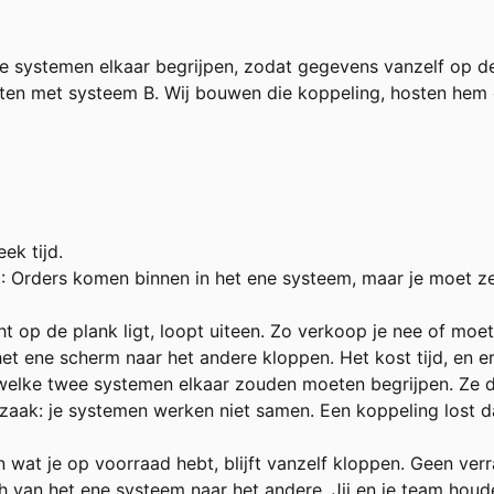
 systemen elkaar begrijpen, zodat gegevens vanzelf op de
ten met systeem B. Wij bouwen die koppeling, hosten hem e
ek tijd.
n
: Orders komen binnen in het ene systeem, maar je moet z
ht op de plank ligt, loopt uiteen. Zo verkoop je nee of moet
t ene scherm naar het andere kloppen. Het kost tijd, en er 
welke twee systemen elkaar zouden moeten begrijpen. Ze doe
rzaak: je systemen werken niet samen. Een koppeling lost d
n wat je op voorraad hebt, blijft vanzelf kloppen. Geen ver
 van het ene systeem naar het andere. Jij en je team houde