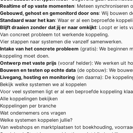
Realtime of op vaste momenten
: Meteen synchroniseren of
Gebouwd, gehost en gemonitord door ons
: Wij bouwen d
Standaard waar het kan
: Waar er al een beproefde koppelin
Blijft draaien zonder dat jij er naar omkijkt
: Loopt er iets 
Van concreet probleem tot werkende koppeling.
Vier stappen naar systemen die vanzelf samenwerken.
Intake van het concrete probleem
(gratis): We beginnen 
koppeling moet doen.
Ontwerp met vaste prijs
(vooraf helder): We werken uit ho
Bouwen en testen op echte data
(de opbouw): We bouwen d
Livegang, hosting en monitoring
(en daarna): De koppeling
Bekijk welke systemen we al koppelen
Voor veel systemen ligt er al een beproefde koppeling klaar
Alle koppelingen bekijken
Koppelingen per branche
Wat ondernemers ons vragen
Welke systemen koppelen jullie?
Van webshops en marktplaatsen tot boekhouding, voorraad