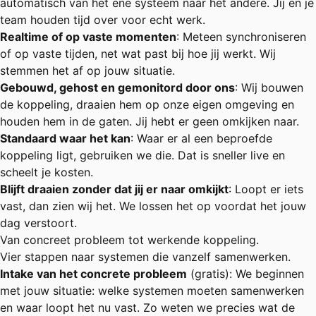
automatisch van het ene systeem naar het andere. Jij en je
team houden tijd over voor echt werk.
Realtime of op vaste momenten
: Meteen synchroniseren
of op vaste tijden, net wat past bij hoe jij werkt. Wij
stemmen het af op jouw situatie.
Gebouwd, gehost en gemonitord door ons
: Wij bouwen
de koppeling, draaien hem op onze eigen omgeving en
houden hem in de gaten. Jij hebt er geen omkijken naar.
Standaard waar het kan
: Waar er al een beproefde
koppeling ligt, gebruiken we die. Dat is sneller live en
scheelt je kosten.
Blijft draaien zonder dat jij er naar omkijkt
: Loopt er iets
vast, dan zien wij het. We lossen het op voordat het jouw
dag verstoort.
Van concreet probleem tot werkende koppeling.
Vier stappen naar systemen die vanzelf samenwerken.
Intake van het concrete probleem
(gratis): We beginnen
met jouw situatie: welke systemen moeten samenwerken
en waar loopt het nu vast. Zo weten we precies wat de