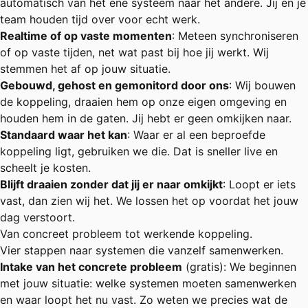
automatisch van het ene systeem naar het andere. Jij en je
team houden tijd over voor echt werk.
Realtime of op vaste momenten
: Meteen synchroniseren
of op vaste tijden, net wat past bij hoe jij werkt. Wij
stemmen het af op jouw situatie.
Gebouwd, gehost en gemonitord door ons
: Wij bouwen
de koppeling, draaien hem op onze eigen omgeving en
houden hem in de gaten. Jij hebt er geen omkijken naar.
Standaard waar het kan
: Waar er al een beproefde
koppeling ligt, gebruiken we die. Dat is sneller live en
scheelt je kosten.
Blijft draaien zonder dat jij er naar omkijkt
: Loopt er iets
vast, dan zien wij het. We lossen het op voordat het jouw
dag verstoort.
Van concreet probleem tot werkende koppeling.
Vier stappen naar systemen die vanzelf samenwerken.
Intake van het concrete probleem
(gratis): We beginnen
met jouw situatie: welke systemen moeten samenwerken
en waar loopt het nu vast. Zo weten we precies wat de