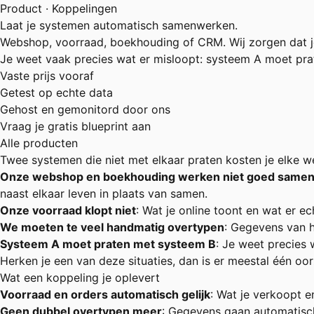
Product · Koppelingen
Laat je systemen automatisch samenwerken.
Webshop, voorraad, boekhouding of CRM. Wij zorgen dat je
Je weet vaak precies wat er misloopt: systeem A moet pra
Vaste prijs vooraf
Getest op echte data
Gehost en gemonitord door ons
Vraag je gratis blueprint aan
Alle producten
Twee systemen die niet met elkaar praten kosten je elke we
Onze webshop en boekhouding werken niet goed same
naast elkaar leven in plaats van samen.
Onze voorraad klopt niet
: Wat je online toont en wat er ec
We moeten te veel handmatig overtypen
: Gegevens van he
Systeem A moet praten met systeem B
: Je weet precies 
Herken je een van deze situaties, dan is er meestal één oo
Wat een koppeling je oplevert
Voorraad en orders automatisch gelijk
: Wat je verkoopt e
Geen dubbel overtypen meer
: Gegevens gaan automatisch