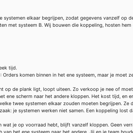
 systemen elkaar begrijpen, zodat gegevens vanzelf op de
ten met systeem B. Wij bouwen die koppeling, hosten hem e
ek tijd.
n
: Orders komen binnen in het ene systeem, maar je moet z
ht op de plank ligt, loopt uiteen. Zo verkoop je nee of moet
t ene scherm naar het andere kloppen. Het kost tijd, en er 
welke twee systemen elkaar zouden moeten begrijpen. Ze doe
rzaak: je systemen werken niet samen. Een koppeling lost d
n wat je op voorraad hebt, blijft vanzelf kloppen. Geen ver
 van het ene systeem naar het andere. Jij en je team houde