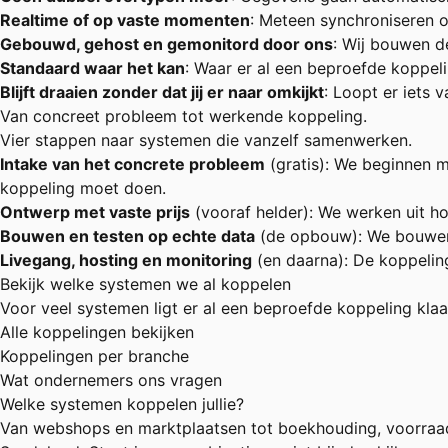
Realtime of op vaste momenten
: Meteen synchroniseren of
Gebouwd, gehost en gemonitord door ons
: Wij bouwen d
Standaard waar het kan
: Waar er al een beproefde koppelin
Blijft draaien zonder dat jij er naar omkijkt
: Loopt er iets 
Van concreet probleem tot werkende koppeling.
Vier stappen naar systemen die vanzelf samenwerken.
Intake van het concrete probleem
(gratis): We beginnen 
koppeling moet doen.
Ontwerp met vaste prijs
(vooraf helder): We werken uit ho
Bouwen en testen op echte data
(de opbouw): We bouwen d
Livegang, hosting en monitoring
(en daarna): De koppeling
Bekijk welke systemen we al koppelen
Voor veel systemen ligt er al een beproefde koppeling klaar
Alle koppelingen bekijken
Koppelingen per branche
Wat ondernemers ons vragen
Welke systemen koppelen jullie?
Van webshops en marktplaatsen tot boekhouding, voorraad