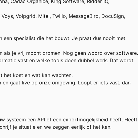
oalpha, Cadac Organice, King Software, Ridder iQ,
oys, Voipgrid, Mitel, Twilio, MessageBird, DocuSign,
n een specialist die het bouwt. Je praat dus nooit met
en als je vrij mocht dromen. Nog geen woord over software.
ormatie vast en welke tools doen dubbel werk. Dat wordt
at het kost en wat kan wachten.
 en gaat live op onze omgeving. Loopt er iets vast, dan
uw systeem een API of een exportmogelijkheid heeft. Heeft
ijf je situatie en we zeggen eerlijk of het kan.