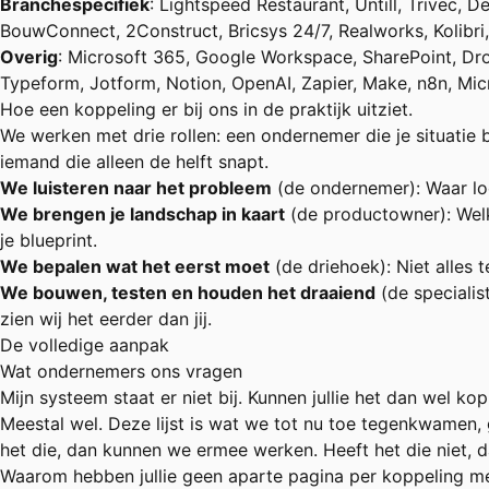
Branchespecifiek
: Lightspeed Restaurant, Untill, Trivec, D
BouwConnect, 2Construct, Bricsys 24/7, Realworks, Kolibri, 
Overig
: Microsoft 365, Google Workspace, SharePoint, Dro
Typeform, Jotform, Notion, OpenAI, Zapier, Make, n8n, Mi
Hoe een koppeling er bij ons in de praktijk uitziet.
We werken met drie rollen: een ondernemer die je situatie b
iemand die alleen de helft snapt.
We luisteren naar het probleem
(de ondernemer): Waar loo
We brengen je landschap in kaart
(de productowner): Welk
je blueprint.
We bepalen wat het eerst moet
(de driehoek): Niet alles 
We bouwen, testen en houden het draaiend
(de specialis
zien wij het eerder dan jij.
De volledige aanpak
Wat ondernemers ons vragen
Mijn systeem staat er niet bij. Kunnen jullie het dan wel ko
Meestal wel. Deze lijst is wat we tot nu toe tegenkwamen,
het die, dan kunnen we ermee werken. Heeft het die niet, da
Waarom hebben jullie geen aparte pagina per koppeling m