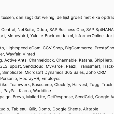
 tussen, dan zegt dat weinig: de lijst groeit met elke op
 Central, NetSuite, Odoo, SAP Business One, SAP S/4HANA, 
Start, Moneybird, Yuki, e-Boekhouden.nl, InformerOnline, Jor
to, Lightspeed eCom, CCV Shop, BigCommerce, PrestaSho
er, Wayfair, Vinted
g, Active Ants, Channeldock, Channable, Katana, ShipHero,
 GLS, Bpost, Sendcloud, MyParcel, Paazl, Transsmart, Tra
r, Simplicate, Microsoft Dynamics 365 Sales, Zoho CRM
, Personio, HoorayHR, Employes
rike, Teamwork, Basecamp, Clockify, Harvest, Toggl Track
., PayPal, Klarna, Worldline
paign, Brevo, MailerLite, GetResponse, SendGrid, Google Ad
udio, Tableau, Qlik, Domo, Google Sheets, Airtable