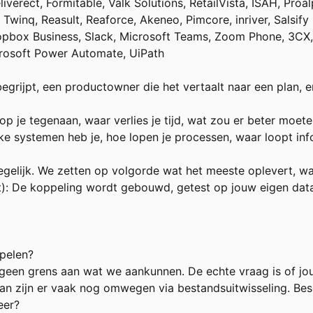
eliverect, Formitable, Valk Solutions, RetailVista, ISAH, Pr
Twinq, Reasult, Reaforce, Akeneo, Pimcore, inriver, Salsify
pbox Business, Slack, Microsoft Teams, Zoom Phone, 3CX, V
crosoft Power Automate, UiPath
egrijpt, een productowner die het vertaalt naar een plan, e
p je tegenaan, waar verlies je tijd, wat zou er beter moet
e systemen heb je, hoe lopen je processen, waar loopt inf
tegelijk. We zetten op volgorde wat het meeste oplevert, w
t): De koppeling wordt gebouwd, getest op jouw eigen data
ppelen?
 geen grens aan wat we aankunnen. De echte vraag is of jo
n zijn er vaak nog omwegen via bestandsuitwisseling. Beschr
eer?