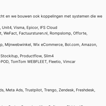
dracht en we bouwen ook koppelingen met systemen die we
Unit4, Visma, Epicor, IFS Cloud
tt, WeFact, Factuursturen.nl, Rompslomp, Offorte,
p, Mijnwebwinkel, Wix eCommerce, Bol.com, Amazon,
 Stockitup, Productflow, Slim4
ck-POD, TomTom WEBFLEET, Fleetio, Vimcar
s, Meta Ads, Trustpilot, Trengo, Zendesk, Freshdesk,