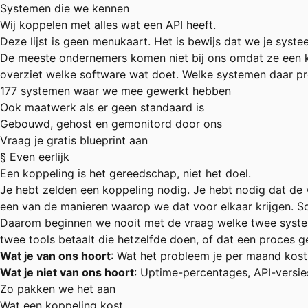
Systemen die we kennen
Wij koppelen met alles wat een API heeft.
Deze lijst is geen menukaart. Het is bewijs dat we je syste
De meeste ondernemers komen niet bij ons omdat ze een k
overziet welke software wat doet. Welke systemen daar pre
177 systemen waar we mee gewerkt hebben
Ook maatwerk als er geen standaard is
Gebouwd, gehost en gemonitord door ons
Vraag je gratis blueprint aan
§ Even eerlijk
Een koppeling is het gereedschap, niet het doel.
Je hebt zelden een koppeling nodig. Je hebt nodig dat de v
een van de manieren waarop we dat voor elkaar krijgen. So
Daarom beginnen we nooit met de vraag welke twee systeme
twee tools betaalt die hetzelfde doen, of dat een proces
Wat je van ons hoort
: Wat het probleem je per maand kost,
Wat je niet van ons hoort
: Uptime-percentages, API-versies
Zo pakken we het aan
Wat een koppeling kost