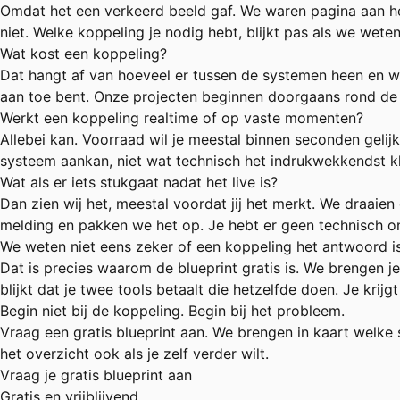
Omdat het een verkeerd beeld gaf. We waren pagina aan he
niet. Welke koppeling je nodig hebt, blijkt pas als we we
Wat kost een koppeling?
Dat hangt af van hoeveel er tussen de systemen heen en wee
aan toe bent. Onze projecten beginnen doorgaans rond de t
Werkt een koppeling realtime of op vaste momenten?
Allebei kan. Voorraad wil je meestal binnen seconden geli
systeem aankan, niet wat technisch het indrukwekkendst kl
Wat als er iets stukgaat nadat het live is?
Dan zien wij het, meestal voordat jij het merkt. We draaie
melding en pakken we het op. Je hebt er geen technisch o
We weten niet eens zeker of een koppeling het antwoord is
Dat is precies waarom de blueprint gratis is. We brengen j
blijkt dat je twee tools betaalt die hetzelfde doen. Je krijg
Begin niet bij de koppeling. Begin bij het probleem.
Vraag een gratis blueprint aan. We brengen in kaart welke 
het overzicht ook als je zelf verder wilt.
Vraag je gratis blueprint aan
Gratis en vrijblijvend