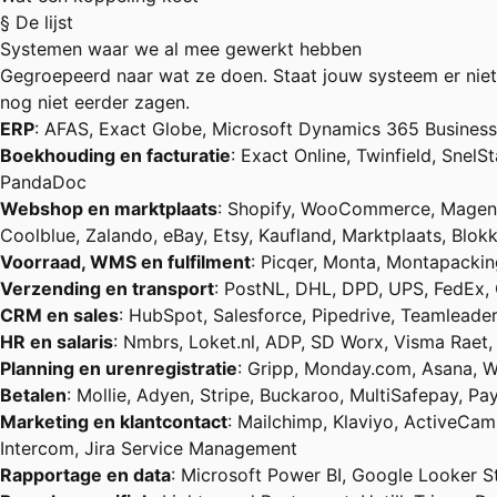
§ De lijst
Systemen waar we al mee gewerkt hebben
Gegroepeerd naar wat ze doen. Staat jouw systeem er niet
nog niet eerder zagen.
ERP
: AFAS, Exact Globe, Microsoft Dynamics 365 Business
Boekhouding en facturatie
: Exact Online, Twinfield, Snel
PandaDoc
Webshop en marktplaats
: Shopify, WooCommerce, Magen
Coolblue, Zalando, eBay, Etsy, Kaufland, Marktplaats, Blokk
Voorraad, WMS en fulfilment
: Picqer, Monta, Montapackin
Verzending en transport
: PostNL, DHL, DPD, UPS, FedEx,
CRM en sales
: HubSpot, Salesforce, Pipedrive, Teamleade
HR en salaris
: Nmbrs, Loket.nl, ADP, SD Worx, Visma Raet
Planning en urenregistratie
: Gripp, Monday.com, Asana, W
Betalen
: Mollie, Adyen, Stripe, Buckaroo, MultiSafepay, Pay
Marketing en klantcontact
: Mailchimp, Klaviyo, ActiveCam
Intercom, Jira Service Management
Rapportage en data
: Microsoft Power BI, Google Looker St