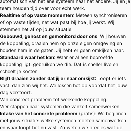
automatisch van het ene systeem naar het andere. Jij en je
team houden tijd over voor echt werk.
Realtime of op vaste momenten
: Meteen synchroniseren
of op vaste tijden, net wat past bij hoe jij werkt. Wij
stemmen het af op jouw situatie.
Gebouwd, gehost en gemonitord door ons
: Wij bouwen
de koppeling, draaien hem op onze eigen omgeving en
houden hem in de gaten. Jij hebt er geen omkijken naar.
Standaard waar het kan
: Waar er al een beproefde
koppeling ligt, gebruiken we die. Dat is sneller live en
scheelt je kosten.
Blijft draaien zonder dat jij er naar omkijkt
: Loopt er iets
vast, dan zien wij het. We lossen het op voordat het jouw
dag verstoort.
Van concreet probleem tot werkende koppeling.
Vier stappen naar systemen die vanzelf samenwerken.
Intake van het concrete probleem
(gratis): We beginnen
met jouw situatie: welke systemen moeten samenwerken
en waar loopt het nu vast. Zo weten we precies wat de