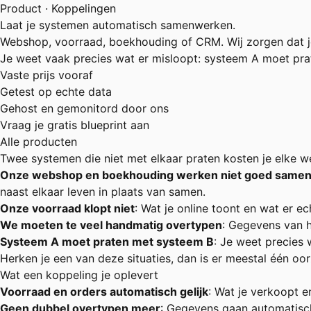
Product · Koppelingen
Laat je systemen automatisch samenwerken.
Webshop, voorraad, boekhouding of CRM. Wij zorgen dat je
Je weet vaak precies wat er misloopt: systeem A moet pra
Vaste prijs vooraf
Getest op echte data
Gehost en gemonitord door ons
Vraag je gratis blueprint aan
Alle producten
Twee systemen die niet met elkaar praten kosten je elke we
Onze webshop en boekhouding werken niet goed same
naast elkaar leven in plaats van samen.
Onze voorraad klopt niet
: Wat je online toont en wat er ec
We moeten te veel handmatig overtypen
: Gegevens van he
Systeem A moet praten met systeem B
: Je weet precies 
Herken je een van deze situaties, dan is er meestal één oo
Wat een koppeling je oplevert
Voorraad en orders automatisch gelijk
: Wat je verkoopt e
Geen dubbel overtypen meer
: Gegevens gaan automatisch