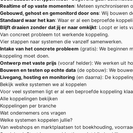
Realtime of op vaste momenten
: Meteen synchroniseren of
Gebouwd, gehost en gemonitord door ons
: Wij bouwen d
Standaard waar het kan
: Waar er al een beproefde koppelin
Blijft draaien zonder dat jij er naar omkijkt
: Loopt er iets 
Van concreet probleem tot werkende koppeling.
Vier stappen naar systemen die vanzelf samenwerken.
Intake van het concrete probleem
(gratis): We beginnen 
koppeling moet doen.
Ontwerp met vaste prijs
(vooraf helder): We werken uit ho
Bouwen en testen op echte data
(de opbouw): We bouwen d
Livegang, hosting en monitoring
(en daarna): De koppeling
Bekijk welke systemen we al koppelen
Voor veel systemen ligt er al een beproefde koppeling klaar
Alle koppelingen bekijken
Koppelingen per branche
Wat ondernemers ons vragen
Welke systemen koppelen jullie?
Van webshops en marktplaatsen tot boekhouding, voorraad