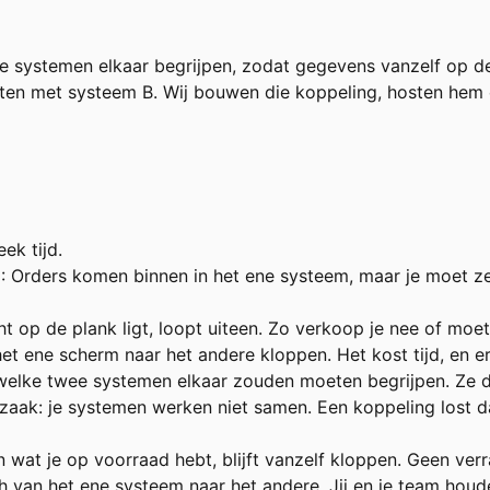
 systemen elkaar begrijpen, zodat gegevens vanzelf op de
ten met systeem B. Wij bouwen die koppeling, hosten hem e
ek tijd.
n
: Orders komen binnen in het ene systeem, maar je moet z
ht op de plank ligt, loopt uiteen. Zo verkoop je nee of moet
t ene scherm naar het andere kloppen. Het kost tijd, en er 
welke twee systemen elkaar zouden moeten begrijpen. Ze doe
rzaak: je systemen werken niet samen. Een koppeling lost d
n wat je op voorraad hebt, blijft vanzelf kloppen. Geen ver
 van het ene systeem naar het andere. Jij en je team houde