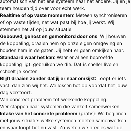
automatisch van het ene systeem naar het andere. Jij en je
team houden tijd over voor echt werk.
Realtime of op vaste momenten
: Meteen synchroniseren
of op vaste tijden, net wat past bij hoe jij werkt. Wij
stemmen het af op jouw situatie.
Gebouwd, gehost en gemonitord door ons
: Wij bouwen
de koppeling, draaien hem op onze eigen omgeving en
houden hem in de gaten. Jij hebt er geen omkijken naar.
Standaard waar het kan
: Waar er al een beproefde
koppeling ligt, gebruiken we die. Dat is sneller live en
scheelt je kosten.
Blijft draaien zonder dat jij er naar omkijkt
: Loopt er iets
vast, dan zien wij het. We lossen het op voordat het jouw
dag verstoort.
Van concreet probleem tot werkende koppeling.
Vier stappen naar systemen die vanzelf samenwerken.
Intake van het concrete probleem
(gratis): We beginnen
met jouw situatie: welke systemen moeten samenwerken
en waar loopt het nu vast. Zo weten we precies wat de