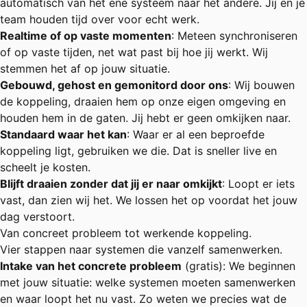
automatisch van het ene systeem naar het andere. Jij en je
team houden tijd over voor echt werk.
Realtime of op vaste momenten
: Meteen synchroniseren
of op vaste tijden, net wat past bij hoe jij werkt. Wij
stemmen het af op jouw situatie.
Gebouwd, gehost en gemonitord door ons
: Wij bouwen
de koppeling, draaien hem op onze eigen omgeving en
houden hem in de gaten. Jij hebt er geen omkijken naar.
Standaard waar het kan
: Waar er al een beproefde
koppeling ligt, gebruiken we die. Dat is sneller live en
scheelt je kosten.
Blijft draaien zonder dat jij er naar omkijkt
: Loopt er iets
vast, dan zien wij het. We lossen het op voordat het jouw
dag verstoort.
Van concreet probleem tot werkende koppeling.
Vier stappen naar systemen die vanzelf samenwerken.
Intake van het concrete probleem
(gratis): We beginnen
met jouw situatie: welke systemen moeten samenwerken
en waar loopt het nu vast. Zo weten we precies wat de