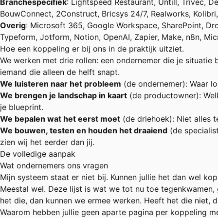
Branchespecifiek
: Lightspeed Restaurant, Untill, Trivec, D
BouwConnect, 2Construct, Bricsys 24/7, Realworks, Kolibri, 
Overig
: Microsoft 365, Google Workspace, SharePoint, Dro
Typeform, Jotform, Notion, OpenAI, Zapier, Make, n8n, Mi
Hoe een koppeling er bij ons in de praktijk uitziet.
We werken met drie rollen: een ondernemer die je situatie b
iemand die alleen de helft snapt.
We luisteren naar het probleem
(de ondernemer): Waar loo
We brengen je landschap in kaart
(de productowner): Welk
je blueprint.
We bepalen wat het eerst moet
(de driehoek): Niet alles 
We bouwen, testen en houden het draaiend
(de specialis
zien wij het eerder dan jij.
De volledige aanpak
Wat ondernemers ons vragen
Mijn systeem staat er niet bij. Kunnen jullie het dan wel ko
Meestal wel. Deze lijst is wat we tot nu toe tegenkwamen,
het die, dan kunnen we ermee werken. Heeft het die niet, da
Waarom hebben jullie geen aparte pagina per koppeling m