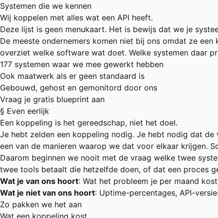
Systemen die we kennen
Wij koppelen met alles wat een API heeft.
Deze lijst is geen menukaart. Het is bewijs dat we je syste
De meeste ondernemers komen niet bij ons omdat ze een k
overziet welke software wat doet. Welke systemen daar pre
177 systemen waar we mee gewerkt hebben
Ook maatwerk als er geen standaard is
Gebouwd, gehost en gemonitord door ons
Vraag je gratis blueprint aan
§ Even eerlijk
Een koppeling is het gereedschap, niet het doel.
Je hebt zelden een koppeling nodig. Je hebt nodig dat de v
een van de manieren waarop we dat voor elkaar krijgen. So
Daarom beginnen we nooit met de vraag welke twee systeme
twee tools betaalt die hetzelfde doen, of dat een proces
Wat je van ons hoort
: Wat het probleem je per maand kost,
Wat je niet van ons hoort
: Uptime-percentages, API-versies
Zo pakken we het aan
Wat een koppeling kost