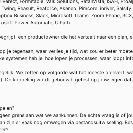
eliverect, Formitable, Valk Solutions, RetailVista, ISAH, Pr
Twinq, Reasult, Reaforce, Akeneo, Pimcore, inriver, Salsify
pbox Business, Slack, Microsoft Teams, Zoom Phone, 3CX, V
crosoft Power Automate, UiPath
egrijpt, een productowner die het vertaalt naar een plan, e
p je tegenaan, waar verlies je tijd, wat zou er beter moet
e systemen heb je, hoe lopen je processen, waar loopt inf
tegelijk. We zetten op volgorde wat het meeste oplevert, w
t): De koppeling wordt gebouwd, getest op jouw eigen data
ppelen?
 geen grens aan wat we aankunnen. De echte vraag is of jo
n zijn er vaak nog omwegen via bestandsuitwisseling. Beschr
eer?