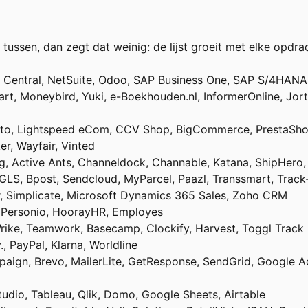
 tussen, dan zegt dat weinig: de lijst groeit met elke op
 Central, NetSuite, Odoo, SAP Business One, SAP S/4HANA, 
Start, Moneybird, Yuki, e-Boekhouden.nl, InformerOnline, Jor
to, Lightspeed eCom, CCV Shop, BigCommerce, PrestaSho
er, Wayfair, Vinted
g, Active Ants, Channeldock, Channable, Katana, ShipHero,
 GLS, Bpost, Sendcloud, MyParcel, Paazl, Transsmart, Tra
r, Simplicate, Microsoft Dynamics 365 Sales, Zoho CRM
, Personio, HoorayHR, Employes
rike, Teamwork, Basecamp, Clockify, Harvest, Toggl Track
., PayPal, Klarna, Worldline
paign, Brevo, MailerLite, GetResponse, SendGrid, Google Ad
udio, Tableau, Qlik, Domo, Google Sheets, Airtable