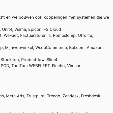
dracht en we bouwen ook koppelingen met systemen die we
Unit4, Visma, Epicor, IFS Cloud
tt, WeFact, Factuursturen.nl, Rompslomp, Offorte,
p, Mijnwebwinkel, Wix eCommerce, Bol.com, Amazon,
 Stockitup, Productflow, Slim4
ck-POD, TomTom WEBFLEET, Fleetio, Vimcar
s, Meta Ads, Trustpilot, Trengo, Zendesk, Freshdesk,