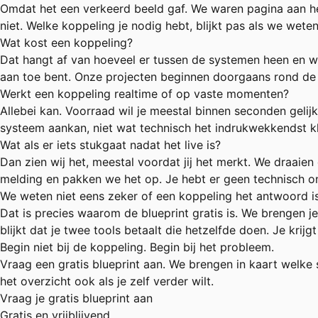
Omdat het een verkeerd beeld gaf. We waren pagina aan he
niet. Welke koppeling je nodig hebt, blijkt pas als we we
Wat kost een koppeling?
Dat hangt af van hoeveel er tussen de systemen heen en wee
aan toe bent. Onze projecten beginnen doorgaans rond de t
Werkt een koppeling realtime of op vaste momenten?
Allebei kan. Voorraad wil je meestal binnen seconden geli
systeem aankan, niet wat technisch het indrukwekkendst kl
Wat als er iets stukgaat nadat het live is?
Dan zien wij het, meestal voordat jij het merkt. We draaie
melding en pakken we het op. Je hebt er geen technisch o
We weten niet eens zeker of een koppeling het antwoord is
Dat is precies waarom de blueprint gratis is. We brengen j
blijkt dat je twee tools betaalt die hetzelfde doen. Je krijg
Begin niet bij de koppeling. Begin bij het probleem.
Vraag een gratis blueprint aan. We brengen in kaart welke 
het overzicht ook als je zelf verder wilt.
Vraag je gratis blueprint aan
Gratis en vrijblijvend