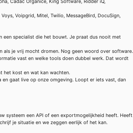
oalpha, Cadac Organice, King Software, Ridder iQ,
oys, Voipgrid, Mitel, Twilio, MessageBird, DocuSign,
n een specialist die het bouwt. Je praat dus nooit met
en als je vrij mocht dromen. Nog geen woord over software.
ormatie vast en welke tools doen dubbel werk. Dat wordt
at het kost en wat kan wachten.
 en gaat live op onze omgeving. Loopt er iets vast, dan
uw systeem een API of een exportmogelijkheid heeft. Heeft
ijf je situatie en we zeggen eerlijk of het kan.