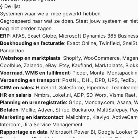
§ De lijst
Systemen waar we al mee gewerkt hebben
Gegroepeerd naar wat ze doen. Staat jouw systeem er niet
nog niet eerder zagen.
ERP
: AFAS, Exact Globe, Microsoft Dynamics 365 Business
Boekhouding en facturatie
: Exact Online, Twinfield, Snel
PandaDoc
Webshop en marktplaats
: Shopify, WooCommerce, Magen
Coolblue, Zalando, eBay, Etsy, Kaufland, Marktplaats, Blokk
Voorraad, WMS en fulfilment
: Picqer, Monta, Montapackin
Verzending en transport
: PostNL, DHL, DPD, UPS, FedEx,
CRM en sales
: HubSpot, Salesforce, Pipedrive, Teamleade
HR en salaris
: Nmbrs, Loket.nl, ADP, SD Worx, Visma Raet
Planning en urenregistratie
: Gripp, Monday.com, Asana, W
Betalen
: Mollie, Adyen, Stripe, Buckaroo, MultiSafepay, Pay
Marketing en klantcontact
: Mailchimp, Klaviyo, ActiveCam
Intercom, Jira Service Management
Rapportage en data
: Microsoft Power BI, Google Looker St