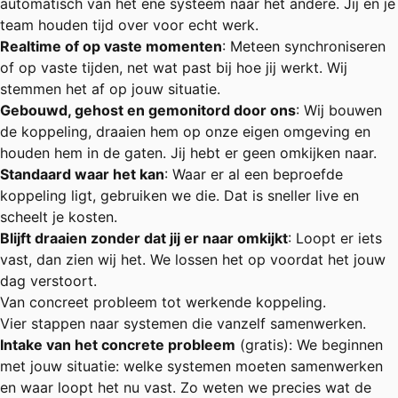
automatisch van het ene systeem naar het andere. Jij en je
team houden tijd over voor echt werk.
Realtime of op vaste momenten
: Meteen synchroniseren
of op vaste tijden, net wat past bij hoe jij werkt. Wij
stemmen het af op jouw situatie.
Gebouwd, gehost en gemonitord door ons
: Wij bouwen
de koppeling, draaien hem op onze eigen omgeving en
houden hem in de gaten. Jij hebt er geen omkijken naar.
Standaard waar het kan
: Waar er al een beproefde
koppeling ligt, gebruiken we die. Dat is sneller live en
scheelt je kosten.
Blijft draaien zonder dat jij er naar omkijkt
: Loopt er iets
vast, dan zien wij het. We lossen het op voordat het jouw
dag verstoort.
Van concreet probleem tot werkende koppeling.
Vier stappen naar systemen die vanzelf samenwerken.
Intake van het concrete probleem
(gratis): We beginnen
met jouw situatie: welke systemen moeten samenwerken
en waar loopt het nu vast. Zo weten we precies wat de