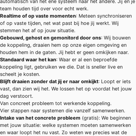
automatisch van het ene systeem naar het andere. Jij en je
team houden tijd over voor echt werk.
Realtime of op vaste momenten
: Meteen synchroniseren
of op vaste tijden, net wat past bij hoe jij werkt. Wij
stemmen het af op jouw situatie.
Gebouwd, gehost en gemonitord door ons
: Wij bouwen
de koppeling, draaien hem op onze eigen omgeving en
houden hem in de gaten. Jij hebt er geen omkijken naar.
Standaard waar het kan
: Waar er al een beproefde
koppeling ligt, gebruiken we die. Dat is sneller live en
scheelt je kosten.
Blijft draaien zonder dat jij er naar omkijkt
: Loopt er iets
vast, dan zien wij het. We lossen het op voordat het jouw
dag verstoort.
Van concreet probleem tot werkende koppeling.
Vier stappen naar systemen die vanzelf samenwerken.
Intake van het concrete probleem
(gratis): We beginnen
met jouw situatie: welke systemen moeten samenwerken
en waar loopt het nu vast. Zo weten we precies wat de