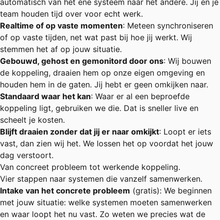
automatisch van het ene systeem naar het andere. Jij en je
team houden tijd over voor echt werk.
Realtime of op vaste momenten
: Meteen synchroniseren
of op vaste tijden, net wat past bij hoe jij werkt. Wij
stemmen het af op jouw situatie.
Gebouwd, gehost en gemonitord door ons
: Wij bouwen
de koppeling, draaien hem op onze eigen omgeving en
houden hem in de gaten. Jij hebt er geen omkijken naar.
Standaard waar het kan
: Waar er al een beproefde
koppeling ligt, gebruiken we die. Dat is sneller live en
scheelt je kosten.
Blijft draaien zonder dat jij er naar omkijkt
: Loopt er iets
vast, dan zien wij het. We lossen het op voordat het jouw
dag verstoort.
Van concreet probleem tot werkende koppeling.
Vier stappen naar systemen die vanzelf samenwerken.
Intake van het concrete probleem
(gratis): We beginnen
met jouw situatie: welke systemen moeten samenwerken
en waar loopt het nu vast. Zo weten we precies wat de