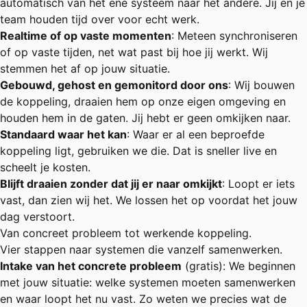
automatisch van het ene systeem naar het andere. Jij en je
team houden tijd over voor echt werk.
Realtime of op vaste momenten
: Meteen synchroniseren
of op vaste tijden, net wat past bij hoe jij werkt. Wij
stemmen het af op jouw situatie.
Gebouwd, gehost en gemonitord door ons
: Wij bouwen
de koppeling, draaien hem op onze eigen omgeving en
houden hem in de gaten. Jij hebt er geen omkijken naar.
Standaard waar het kan
: Waar er al een beproefde
koppeling ligt, gebruiken we die. Dat is sneller live en
scheelt je kosten.
Blijft draaien zonder dat jij er naar omkijkt
: Loopt er iets
vast, dan zien wij het. We lossen het op voordat het jouw
dag verstoort.
Van concreet probleem tot werkende koppeling.
Vier stappen naar systemen die vanzelf samenwerken.
Intake van het concrete probleem
(gratis): We beginnen
met jouw situatie: welke systemen moeten samenwerken
en waar loopt het nu vast. Zo weten we precies wat de