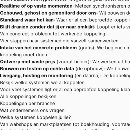
Realtime of op vaste momenten
: Meteen synchroniseren of
Gebouwd, gehost en gemonitord door ons
: Wij bouwen d
Standaard waar het kan
: Waar er al een beproefde koppelin
Blijft draaien zonder dat jij er naar omkijkt
: Loopt er iets 
Van concreet probleem tot werkende koppeling.
Vier stappen naar systemen die vanzelf samenwerken.
Intake van het concrete probleem
(gratis): We beginnen 
koppeling moet doen.
Ontwerp met vaste prijs
(vooraf helder): We werken uit ho
Bouwen en testen op echte data
(de opbouw): We bouwen d
Livegang, hosting en monitoring
(en daarna): De koppeling
Bekijk welke systemen we al koppelen
Voor veel systemen ligt er al een beproefde koppeling klaar
Alle koppelingen bekijken
Koppelingen per branche
Wat ondernemers ons vragen
Welke systemen koppelen jullie?
Van webshops en marktplaatsen tot boekhouding, voorraad