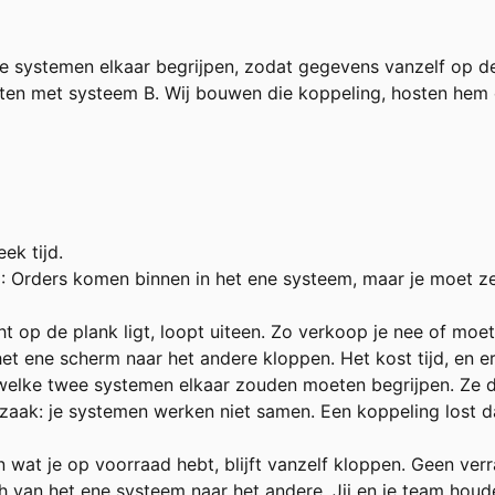
 systemen elkaar begrijpen, zodat gegevens vanzelf op de
ten met systeem B. Wij bouwen die koppeling, hosten hem e
ek tijd.
n
: Orders komen binnen in het ene systeem, maar je moet z
ht op de plank ligt, loopt uiteen. Zo verkoop je nee of moet
t ene scherm naar het andere kloppen. Het kost tijd, en er 
welke twee systemen elkaar zouden moeten begrijpen. Ze doe
rzaak: je systemen werken niet samen. Een koppeling lost d
n wat je op voorraad hebt, blijft vanzelf kloppen. Geen ver
 van het ene systeem naar het andere. Jij en je team houde