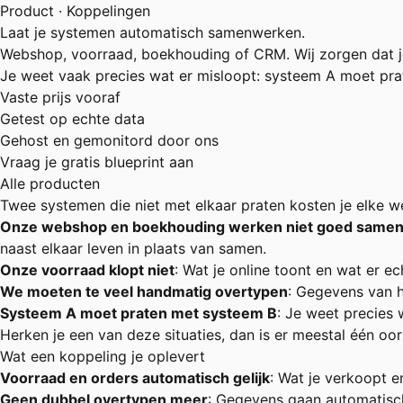
Product · Koppelingen
Laat je systemen automatisch samenwerken.
Webshop, voorraad, boekhouding of CRM. Wij zorgen dat je
Je weet vaak precies wat er misloopt: systeem A moet pra
Vaste prijs vooraf
Getest op echte data
Gehost en gemonitord door ons
Vraag je gratis blueprint aan
Alle producten
Twee systemen die niet met elkaar praten kosten je elke we
Onze webshop en boekhouding werken niet goed same
naast elkaar leven in plaats van samen.
Onze voorraad klopt niet
: Wat je online toont en wat er ec
We moeten te veel handmatig overtypen
: Gegevens van he
Systeem A moet praten met systeem B
: Je weet precies 
Herken je een van deze situaties, dan is er meestal één oo
Wat een koppeling je oplevert
Voorraad en orders automatisch gelijk
: Wat je verkoopt e
Geen dubbel overtypen meer
: Gegevens gaan automatisch