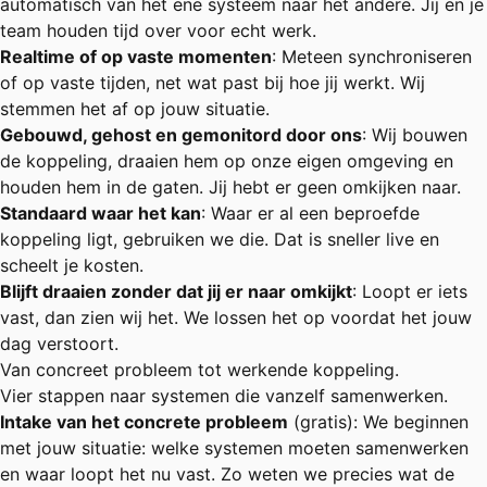
automatisch van het ene systeem naar het andere. Jij en je
team houden tijd over voor echt werk.
Realtime of op vaste momenten
: Meteen synchroniseren
of op vaste tijden, net wat past bij hoe jij werkt. Wij
stemmen het af op jouw situatie.
Gebouwd, gehost en gemonitord door ons
: Wij bouwen
de koppeling, draaien hem op onze eigen omgeving en
houden hem in de gaten. Jij hebt er geen omkijken naar.
Standaard waar het kan
: Waar er al een beproefde
koppeling ligt, gebruiken we die. Dat is sneller live en
scheelt je kosten.
Blijft draaien zonder dat jij er naar omkijkt
: Loopt er iets
vast, dan zien wij het. We lossen het op voordat het jouw
dag verstoort.
Van concreet probleem tot werkende koppeling.
Vier stappen naar systemen die vanzelf samenwerken.
Intake van het concrete probleem
(gratis): We beginnen
met jouw situatie: welke systemen moeten samenwerken
en waar loopt het nu vast. Zo weten we precies wat de